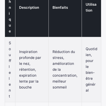
h
Utilisa
n
Description
Bienfaits
tion
i
q
u
e
S
o
Quotid
Inspiration
Réduction du
u
ien,
profonde par
stress,
ff
pour
le nez,
amélioration
l
le
rétention,
de la
e
bien-
expiration
concentration,
l
être
lente par la
meilleur
e
génér
bouche
sommeil
n
al
t