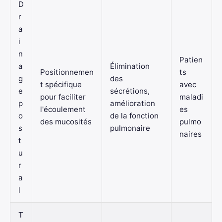
D
r
a
i
n
Patien
a
Élimination
Positionnemen
ts
g
des
t spécifique
avec
e
sécrétions,
pour faciliter
maladi
p
amélioration
l'écoulement
es
o
de la fonction
des mucosités
pulmo
s
pulmonaire
naires
t
u
r
a
l
T