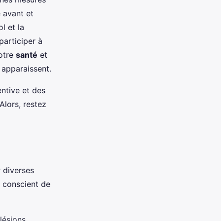
é avant et
l et la
participer à
votre
santé
et
 apparaissent.
entive et des
Alors, restez
r diverses
e conscient de
lésions