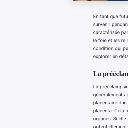
En tant que fut
survenir pendant
caractérisée pa
le foie et les r
condition qui pe
explorer en dét
La prééclam
La prééclampsi
généralement ap
placentaire due
placenta. Cela 
organes. Si elle
potentiellement