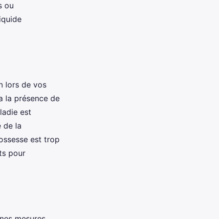
s ou
iquide
n lors de vos
ra la présence de
ladie est
 de la
rossesse est trop
ts pour
aines mesures