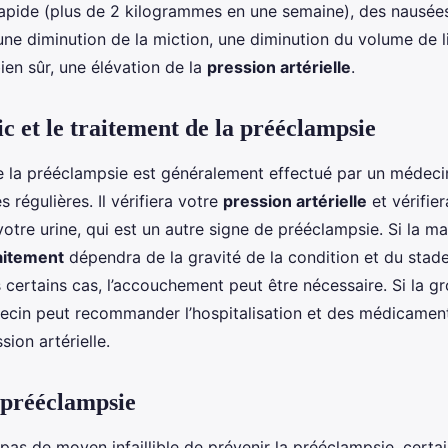
rapide (plus de 2 kilogrammes en une semaine), des nausée
ne diminution de la miction, une diminution du volume de l
ien sûr, une élévation de la
pression artérielle
.
c et le traitement de la prééclampsie
e la prééclampsie est généralement effectué par un médeci
s régulières. Il vérifiera votre
pression artérielle
et vérifie
otre urine, qui est un autre signe de prééclampsie. Si la ma
aitement
dépendra de la gravité de la condition et du stade
certains cas, l’accouchement peut être nécessaire. Si la g
ecin peut recommander l’hospitalisation et des médicamen
sion artérielle.
 prééclampsie
it pas de moyen infaillible de prévenir la prééclampsie, cert