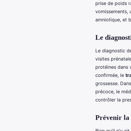
prise de poids 
vomissements, u
amniotique, et b
Le diagnosti
Le diagnostic d
visites prénatale
protéines dans v
confirmée, le
tr
grossesse. Dans 
précoce, le méd
contrôler la pres
Prévenir la
Bien qu’il n’y a