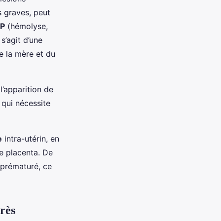
s graves, peut
LP
(hémolyse,
s’agit d’une
e la mère et du
 l’apparition de
 qui nécessite
e
intra-utérin, en
le placenta. De
 prématuré, ce
près