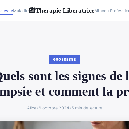
Therapie Liberatrice
📰
ssesse
Maladie
Minceur
Professio
GROSSESSE
uels sont les signes de 
mpsie et comment la p
Alice
•
6 octobre 2024
•
5 min de lecture