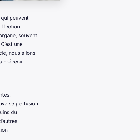
 qui peuvent
affection
organe, souvent
 C’est une
le, nous allons
 prévenir.
ntes,
uvaise perfusion
uins du
’autres
tion