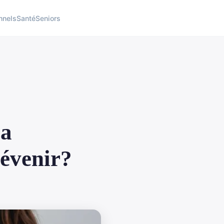
nnels
Santé
Seniors
la
révenir?