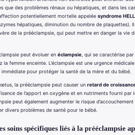
les que des problèmes rénaux ou hépatiques, et dans les ca
affection potentiellement mortelle appelée
syndrome HEL
nzymes hépatiques, diminution du nombre de plaquettes). Il 
vère de la prééclampsie, qui peut mettre en danger la vie d
éclampsie peut évoluer en
éclampsie
, qui se caractérise par
z la femme enceinte. L’éclampsie est une urgence médicale
n immédiate pour protéger la santé de la mère et du bébé.
fœtus, la prééclampsie peut causer un
retard de croissanc
ffisance de l’apport en oxygène et en nutriments fourni par 
ampsie peut également augmenter le risque d’accouchement
ner divers problèmes de santé pour le bébé.
es soins spécifiques liés à la prééclampsie a