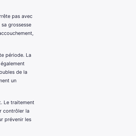
arrête pas avec
t sa grossesse
l’accouchement,
te période. La
t également
oubles de la
ement un
. Le traitement
 contrôler la
r prévenir les