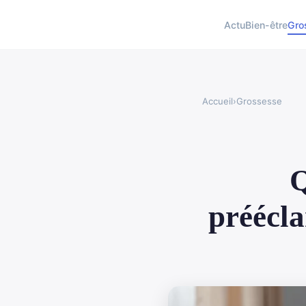
Actu
Bien-être
Gro
Accueil
›
Grossesse
Q
préécla