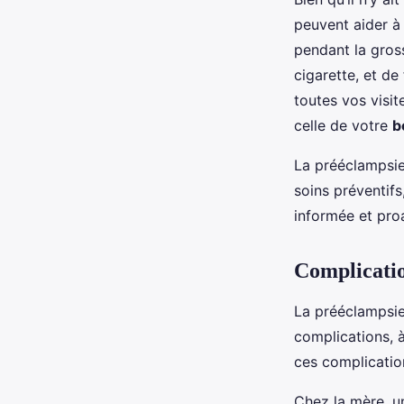
peuvent aider à 
pendant la gross
cigarette, et de
toutes vos visit
celle de votre
b
La prééclampsie 
soins préventifs
informée et pro
Complicatio
La prééclampsie 
complications, à
ces complicatio
Chez la mère, un