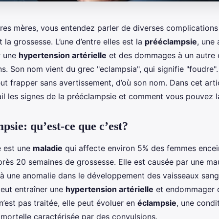
ures mères, vous entendez parler de diverses complications
 la grossesse. L’une d’entre elles est la
prééclampsie
, une 
r une
hypertension artérielle
et des dommages à un autre 
eins. Son nom vient du grec "eclampsia", qui signifie "foudre".
ut frapper sans avertissement, d’où son nom. Dans cet artic
ail les signes de la prééclampsie et comment vous pouvez la
psie: qu’est-ce que c’est?
e est une
maladie
qui affecte environ 5% des femmes encei
rès 20 semaines de grossesse. Elle est causée par une ma
 à une anomalie dans le développement des vaisseaux sang
peut entraîner une
hypertension artérielle
et endommager d
 n’est pas traitée, elle peut évoluer en
éclampsie
, une condi
 mortelle caractérisée par des convulsions.