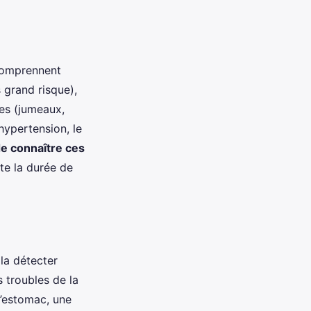
 comprennent
 grand risque),
les (jumeaux,
hypertension, le
 de connaître ces
te la durée de
la détecter
 troubles de la
 l’estomac, une